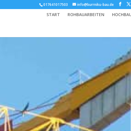
017641017503
info@burrniku-bau.de
START
ROHBAUARBEITEN
HOCHBA